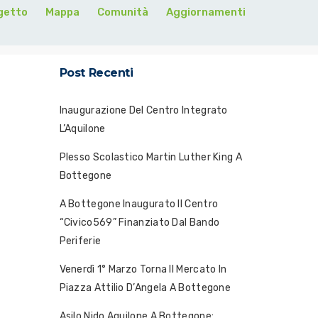
getto
Mappa
Comunità
Aggiornamenti
Post Recenti
Inaugurazione Del Centro Integrato
L’Aquilone
Plesso Scolastico Martin Luther King A
Bottegone
A Bottegone Inaugurato Il Centro
“Civico569” Finanziato Dal Bando
Periferie
Venerdì 1° Marzo Torna Il Mercato In
Piazza Attilio D’Angela A Bottegone
Asilo Nido Aquilone A Bottegone: