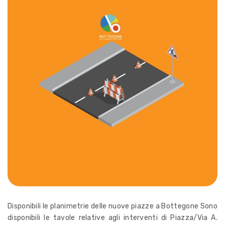
Disponibili le planimetrie delle nuove piazze a Bottegone Sono
disponibili le tavole relative agli interventi di Piazza/Via A.