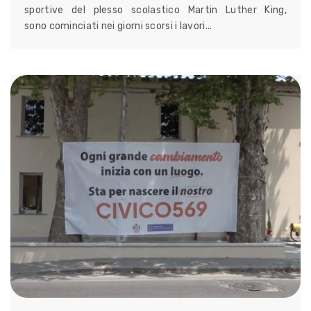
sportive del plesso scolastico Martin Luther King,
sono cominciati nei giorni scorsi i lavori...