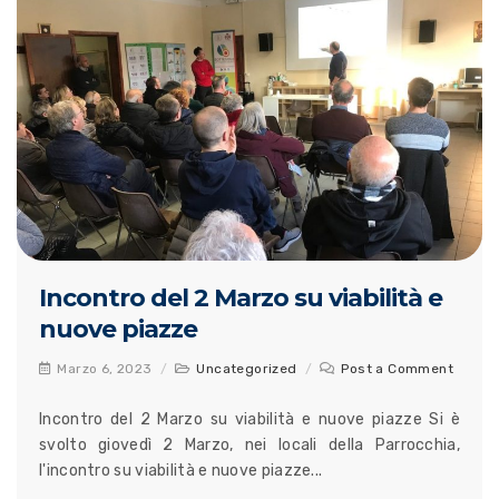
Incontro del 2 Marzo su viabilità e
nuove piazze
Marzo 6, 2023
/
Uncategorized
/
Post a Comment
Incontro del 2 Marzo su viabilità e nuove piazze Si è
svolto giovedì 2 Marzo, nei locali della Parrocchia,
l'incontro su viabilità e nuove piazze...