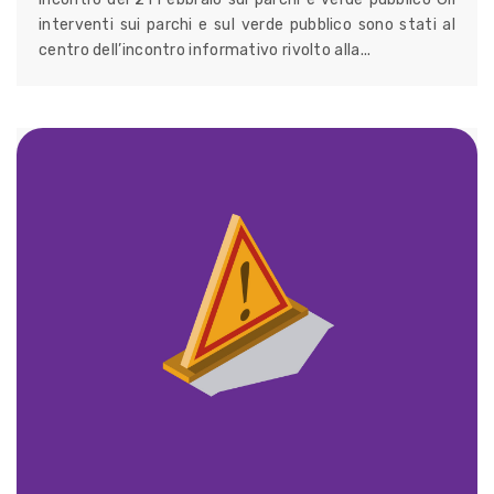
interventi sui parchi e sul verde pubblico sono stati al
centro dell’incontro informativo rivolto alla...