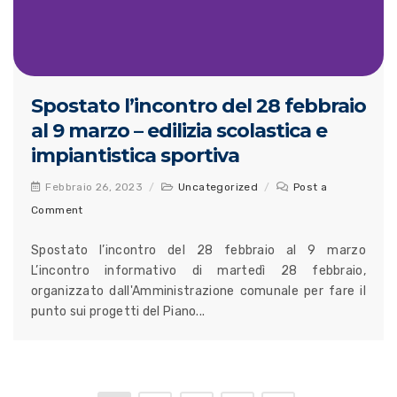
Spostato l’incontro del 28 febbraio
al 9 marzo – edilizia scolastica e
impiantistica sportiva
Febbraio 26, 2023
/
Uncategorized
/
Post a
Comment
Spostato l’incontro del 28 febbraio al 9 marzo
L’incontro informativo di martedì 28 febbraio,
organizzato dall'Amministrazione comunale per fare il
punto sui progetti del Piano...