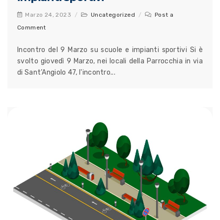
Marzo 24, 2023
/
Uncategorized
/
Post a
Comment
Incontro del 9 Marzo su scuole e impianti sportivi Si è
svolto giovedì 9 Marzo, nei locali della Parrocchia in via
di Sant’Angiolo 47, l'incontro...