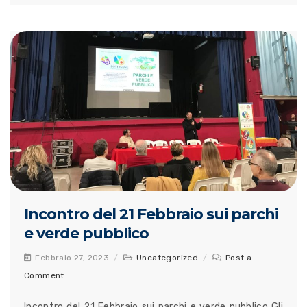
Incontro del 21 Febbraio sui parchi
e verde pubblico
Febbraio 27, 2023
/
Uncategorized
/
Post a
Comment
Incontro del 21 Febbraio sui parchi e verde pubblico Gli